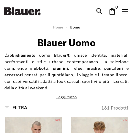
0
Home
Uomo
Blauer Uomo
L’
abbigliamento uomo
Blauer® unisce identità, materiali
performanti e stile urbano contemporaneo. La selezione
comprende
giubbotti
,
piumini
,
felpe
,
maglie
,
pantaloni
e
accessori
pensati per il quotidiano, il viaggio e il tempo libero,
con capi versatili adatti a look casual, sportivi o più ricercati,
dalla città al weekend.
Leggi tutto
FILTRA
181
Prodotti
-40%
-40%