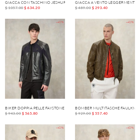
GIACCA CON TASCHINO JESHURUN
GIACCA A VENTO LEGGERMENTE 
$ 1057.00
$ 634.20
$ 489.00
$ 293.40
-40%
-40%
BIKER DOPPIA PELLE FAYSTONE
BOMBER MULTITASCHE FAULKNE
$ 943.00
$ 565.80
$ 929.00
$ 557.40
-40%
-40%