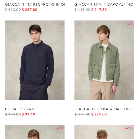
GIACCA TINTA IN CAPO ASHMONT DYED
GIACCA TINTA IN CAPO ASHMONT
$ 413.00
$ 247.80
$ 413.00
$ 247.80
-40%
-40%
FELPA THOMAS
GIACCA SFODERATA MALLON DYE
$ 136.00
$ 81.60
$ 375.00
$ 225.00
-40%
-40%