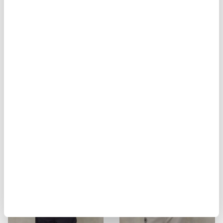
BIKER MULTITASCHE ELMER
GIACCA STILE MILITARE ALVARAD
$ 929.00
$ 557.40
$ 451.00
$ 270.60
-40%
-40%