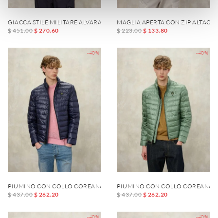
GIACCA STILE MILITARE ALVARADO
MAGLIA APERTA CON ZIP ALTACR
$ 451.00
$ 270.60
$ 223.00
$ 133.80
-40%
-40%
PIUMINO CON COLLO COREANA AUSTIN
PIUMINO CON COLLO COREANA A
$ 437.00
$ 262.20
$ 437.00
$ 262.20
-40%
-40%