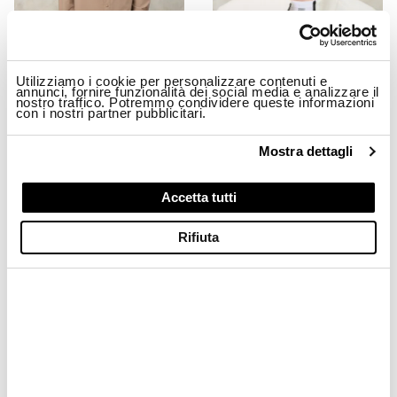
Utilizziamo i cookie per personalizzare contenuti e
annunci, fornire funzionalità dei social media e analizzare il
nostro traffico. Potremmo condividere queste informazioni
con i nostri partner pubblicitari.
GIACCA STRETCH MILLBURN
CAPPELLINO BASEBALL RICAMATO
$ 299.00
$ 179.40
$ 74.00
$ 44.40
Mostra dettagli
-40%
-40%
Accetta tutti
Rifiuta