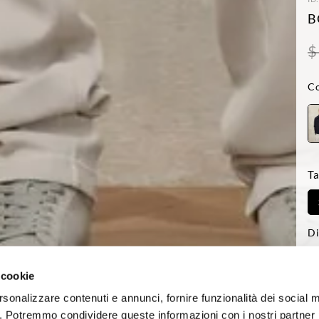
B
$
Co
Ta
Di
-Il
Reg
 cookie
rsonalizzare contenuti e annunci, fornire funzionalità dei social 
co. Potremmo condividere queste informazioni con i nostri partner p