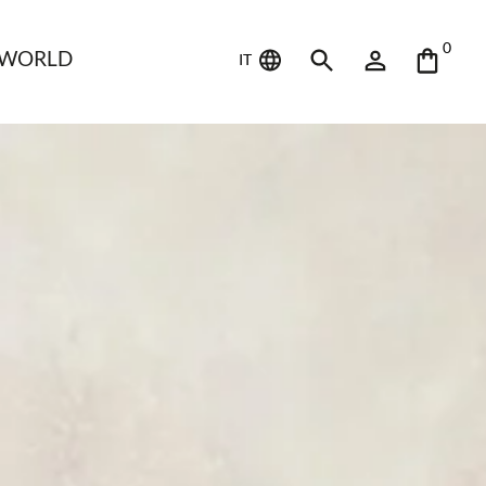
0
 WORLD
IT