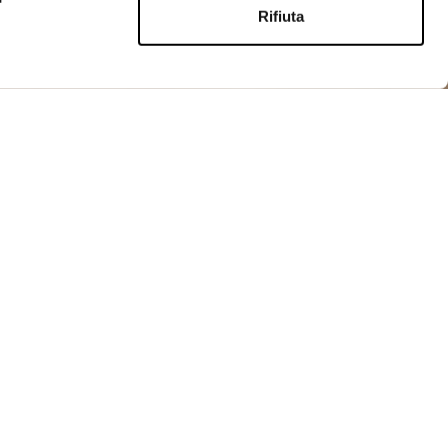
Rifiuta
ACQUISTA
n morbida pelle scamosciata. Colletto a camicia,
ta ai lati e costina sul fondo e sui polsini per dare un
l capo.
p
tali con zip nascosta
con velcro
sul fondo e sui polsini
e con logo