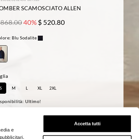
OMBER SCAMOSCIATO ALLEN
 868.00
40%
$ 520.80
lore:
Blu Sodalite
glia
S
M
L
XL
2XL
sponibilità:
Ultimo!
 modello è alto 188cm circonferenza petto 95cm e indossa una taglia L
ular Fit
Accetta tutti
media e
ACQUISTA
ubblicitari.