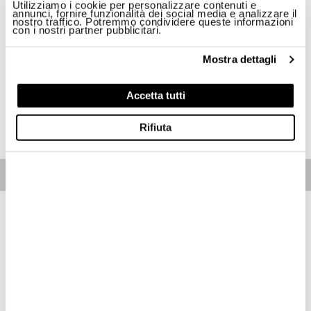
Utilizziamo i cookie per personalizzare contenuti e
annunci, fornire funzionalità dei social media e analizzare il
Taglia
nostro traffico. Potremmo condividere queste informazioni
con i nostri partner pubblicitari.
S
L
XL
2XL
3XL
Mostra dettagli
Disponibilità:
Ultimo!
Accetta tutti
ACQUISTA
Rifiuta
Free standard shipping on orders over € 350
Home
Uomo
Descrizione
Felpa con collo alto morbida e comoda aperta sul davanti. Due
tasche con automatici applicate sulle tasche sul petto. Tessuto
tinto in capo per sfumature e dettagli irripetibili.
• Maniche lunghe raglan
• Chiusura con zip
• Doppie tasche sul petto
• Polsino e fondo in costina