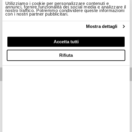
Utilizziamo i cookie per personalizzare contenuti e
annunci, fornire funzionalità dei social media e analizzare il
Taglia
nostro traffico. Potremmo condividere queste informazioni
con i nostri partner pubblicitari.
S
M
XL
2XL
Mostra dettagli
Disponibilità:
Ultimo!
Accetta tutti
ACQUISTA
Rifiuta
Free standard shipping on orders over € 350
Home
Uomo
Descrizione
Giacca a vento in nylon confort touch sfoderata con cappuccio
fisso. Capo indicato per le fresche serate e per le gite fuoriporta.
• Chiusura con zip bicolore
• Copri cursore sul collo
• Tasche con zip bicolore
• Elastico rigato su polsini, fondo e cappuccio
• Tasche interne con velcro