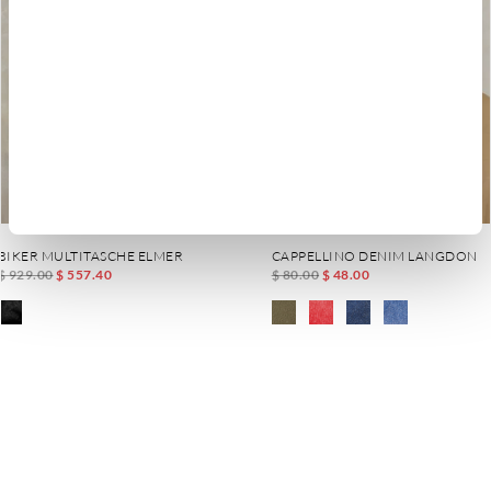
BIKER MULTITASCHE ELMER
CAPPELLINO DENIM LANGDON
$ 929.00
$ 557.40
$ 80.00
$ 48.00