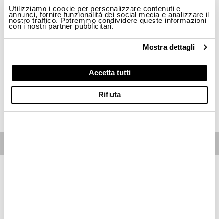
Utilizziamo i cookie per personalizzare contenuti e
Taglia
annunci, fornire funzionalità dei social media e analizzare il
nostro traffico. Potremmo condividere queste informazioni
con i nostri partner pubblicitari.
M
L
XL
2XL
3XL
Mostra dettagli
Disponibilità:
Ultimi pezzi disponibili
-Il modello è alto 188cm circonferenza petto 95cm e indossa una taglia L
Accetta tutti
Regular Fit
Rifiuta
ACQUISTA
Free standard shipping on orders over € 350
Home
Uomo
Descrizione
Maglia con colletto alto, manica raglan e zip al centro di
chiusura. Maglia tinto in capo morbida e confortevole.
• Costina sul colletto
• Manica lunga