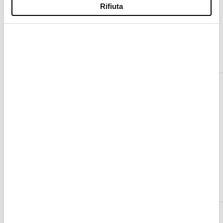
Rifiuta
SCORRI PER ESPLORARE
Resi
Se desideri restituire un articolo, segui gli
step indicati di seguito: