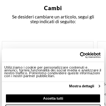
Cambi
Se desideri cambiare un articolo, segui gli
step indicati di seguito:
STEP 01
COMPILA
Utilizziamo i cookie per personalizzare contenuti e
annunci, fornire funzionalità dei social media e analizzare il
IL FORM
nostro traffico. Potremmo condividere queste informazioni
con i nostri partner pubblicitari.
Completa la Procedura di cambio online accendo al
S
Mostra dettagli
tuo account e cliccando su "I miei ordini".
Se hai effettuato un ordine guest, puoi richiedere un
Se
Accetta tutti
cambio inserendo il codice ordine e il CAP di
spedizione nella
pagina di tracking
.
U