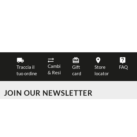
Cambi
Traccia il
Gift
Store
FAQ
& Resi
tuo ordine
card
locator
JOIN OUR NEWSLETTER
Ottieni il 10% di sconto sul tuo primo ordine
Riceverai suggerimenti su look e alert per promozioni speciali