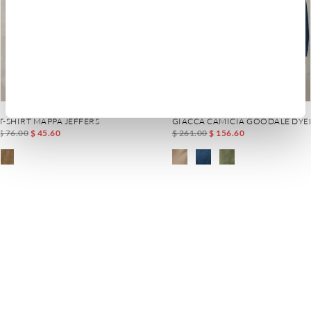
T-SHIRT MAPPA JEFFERS
GIACCA CAMICIA GOODALE DYE
$ 76.00
$ 45.60
$ 261.00
$ 156.60