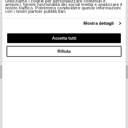
Utilizziamo i cookie per personalizzare contenuti e
annunci, fornire funzionalità dei social media e analizzare il
Taglia
nostro traffico. Potremmo condividere queste informazioni
con i nostri partner pubblicitari.
M
L
3XL
Mostra dettagli
Disponibilità:
Ultimi pezzi disponibili
Accetta tutti
ACQUISTA
Rifiuta
Free standard shipping on orders over € 350
Home
Uomo
Descrizione
Camicia ad ispirazione militare dal fondo stondato. Due tasche
sul petto con bottone al centro di cui una con portapenne.
• Colletto classico con bottoni invisibili
• Manica lunga
• Chiusura con bottoni
• Polsino con bottoni e pinces
• Patch scudo sulla manica