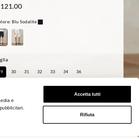
 121.00
lore:
Blu Sodalite
glia
29
30
31
32
33
34
36
sponibilità:
Ultimo!
Accetta tutti
media e
ACQUISTA
ubblicitari.
Rifiuta