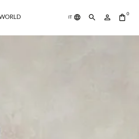
0
 WORLD
IT