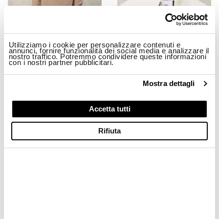
Utilizziamo i cookie per personalizzare contenuti e
annunci, fornire funzionalità dei social media e analizzare il
nostro traffico. Potremmo condividere queste informazioni
con i nostri partner pubblicitari.
GIACCA STRETCH MILLBURN
CAPPELLINO BASEBALL RICAMATO
$ 299.00
$ 179.40
$ 74.00
$ 44.40
Mostra dettagli
-40%
-40%
Accetta tutti
Rifiuta