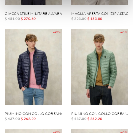
GIACCA STILE MILITARE ALVARADO
MAGLIA APERTA CON ZIP ALTACR
$ 451.00
$ 270.60
$ 223.00
$ 133.80
-40%
-40%
PIUMINO CON COLLO COREANA AUSTIN
PIUMINO CON COLLO COREANA A
$ 437.00
$ 262.20
$ 437.00
$ 262.20
-40%
-40%