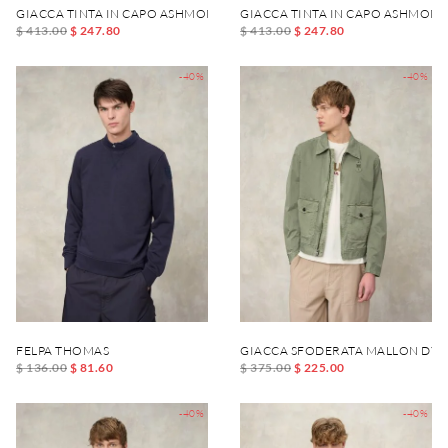
GIACCA TINTA IN CAPO ASHMONT DYED
GIACCA TINTA IN CAPO ASHMONT
$ 413.00
$ 247.80
$ 413.00
$ 247.80
-40%
-40%
FELPA THOMAS
GIACCA SFODERATA MALLON DYE
$ 136.00
$ 81.60
$ 375.00
$ 225.00
-40%
-40%