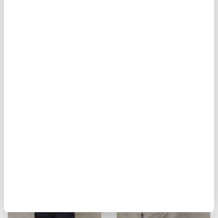
BIKER MULTITASCHE ELMER
GIACCA STILE MILITARE ALVARAD
$ 929.00
$ 557.40
$ 451.00
$ 270.60
-40%
-40%