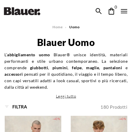
0
Home
Uomo
Blauer Uomo
L’
abbigliamento uomo
Blauer® unisce identità, materiali
performanti e stile urbano contemporaneo. La selezione
comprende
giubbotti
,
piumini
,
felpe
,
maglie
,
pantaloni
e
accessori
pensati per il quotidiano, il viaggio e il tempo libero,
con capi versatili adatti a look casual, sportivi o più ricercati,
dalla città al weekend.
Leggi tutto
FILTRA
180
Prodotti
-40%
-40%