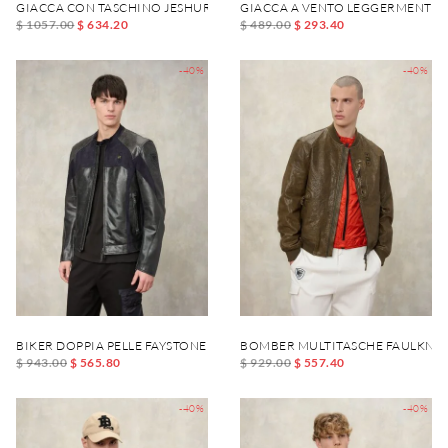
GIACCA CON TASCHINO JESHURUN
GIACCA A VENTO LEGGERMENTE 
$ 1057.00
$ 634.20
$ 489.00
$ 293.40
-40%
-40%
BIKER DOPPIA PELLE FAYSTONE
BOMBER MULTITASCHE FAULKNE
$ 943.00
$ 565.80
$ 929.00
$ 557.40
-40%
-40%