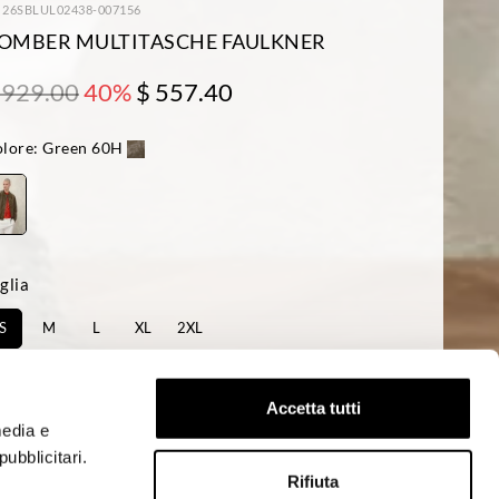
: 26SBLUL02438-007156
OMBER MULTITASCHE FAULKNER
 929.00
40%
$ 557.40
lore:
Green 60H
glia
S
M
L
XL
2XL
sponibilità:
Ultimo!
Accetta tutti
media e
ACQUISTA
ubblicitari.
Rifiuta