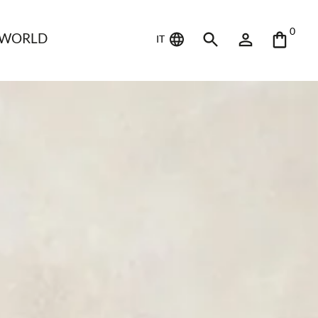
0
 WORLD
IT