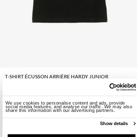
T-SHIRT ÉCUSSON ARRIÈRE HARDY JUNIOR
$ 49.00
40%
$ 29.40
A partir de
ID: 26SBLKH02525-007558
We use cookies to personalise content and ads, provide
social media features, and analyse our traffic. We may also
share this information with our advertising partners.
Couleur:
Black
Show details