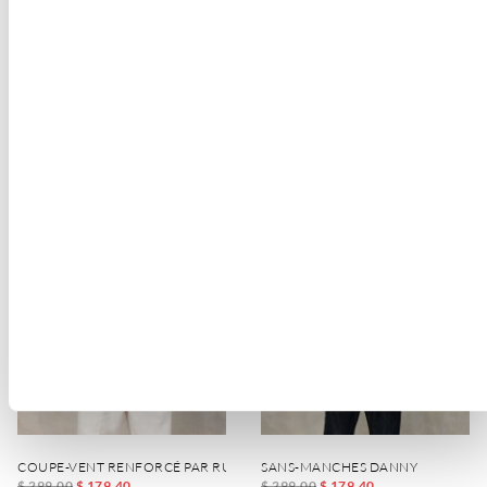
BLOUSON TEINT EN PIÈCE ASHMONT DYED
BLOUSON NON DOUBLÉ MALLON 
$ 413.00
$ 247.80
$ 375.00
$ 225.00
-40%
-40%
COUPE-VENT RENFORCÉ PAR RUBAN DODGE
SANS-MANCHES DANNY
$ 299.00
$ 179.40
$ 299.00
$ 179.40