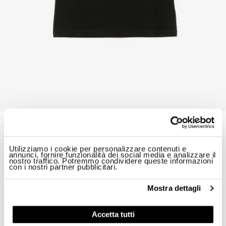
T-SHIRT SCUDO DIETRO HARDY JUNIOR
$ 49.00
40%
$ 29.40
A partire da
Utilizziamo i cookie per personalizzare contenuti e
annunci, fornire funzionalità dei social media e analizzare il
ID: 26SBLKH02525-007558
nostro traffico. Potremmo condividere queste informazioni
con i nostri partner pubblicitari.
Colore:
Nero
Mostra dettagli
Accetta tutti