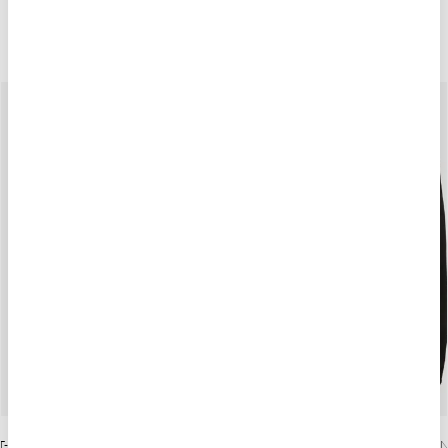
POTREBBE PIACERTI ANCHE
-40%
T-SHIRT BLAUER BOSTON LIME JUNIOR
PANTALONI IN FELPA EPPING JU