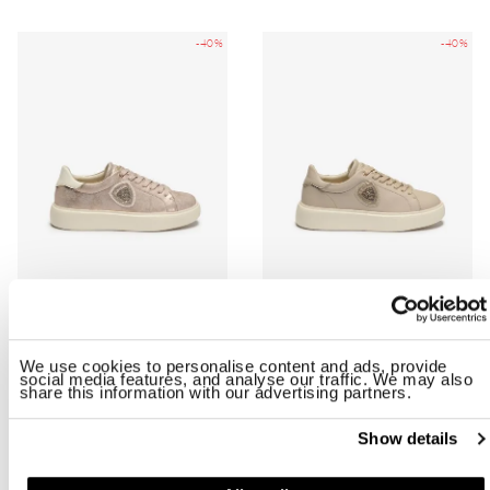
-40%
-40%
SNEAKER VENUS01/DUS
SNEAKER VENUS01/LEA
$ 151.98
$ 91.19
$ 151.98
$ 91.19
We use cookies to personalise content and ads, provide
social media features, and analyse our traffic. We may also
share this information with our advertising partners.
-40%
-40%
Show details