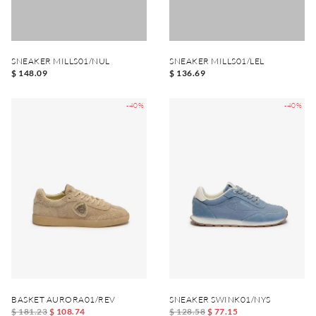
SNEAKER MILLS01/NUL
SNEAKER MILLS01/LEL
$ 148.09
$ 136.69
-40%
-40%
BASKET AURORA01/REV
SNEAKER SWINK01/NYS
$ 181.23
$ 108.74
$ 128.58
$ 77.15