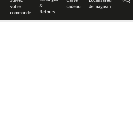
Suivez
Carte
Localisateur
FAQ
&
votre
cadeau
de magasin
Retours
commande
ABONNEZ-VOUS À NOTRE
NEWSLETTER
-10% sur votre première commande
Recevez des suggestions de look et la promotion speciale
S'INSCRIRE
INFORMATION
Aide et Contact
DISCOVER