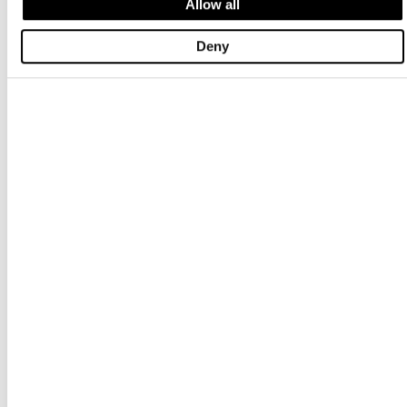
Allow all
Deny
SNEAKER MILLEN03/NYM
SNEAKER MILLEN03/NYG
$ 151.98
$ 91.19
$ 151.98
$ 91.19
-40%
-40%