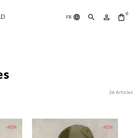
0
LD
FR
es
26
Articles
-40%
-40%