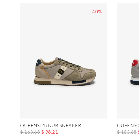
-40%
QUEENS01/NUB SNEAKER
QUEENS0
$ 163.68
$ 98.21
$ 163.68