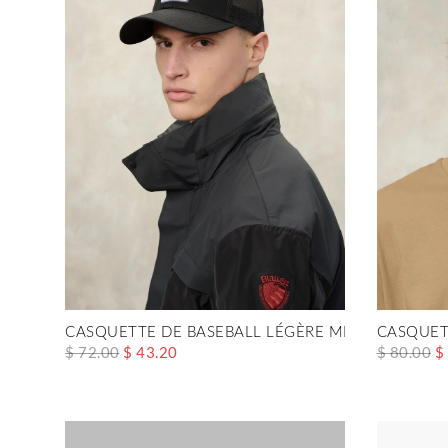
CASQUETTE DE BASEBALL LÉGÈRE MERTON
CASQUET
$ 72.00
$ 43.20
$ 80.00
$