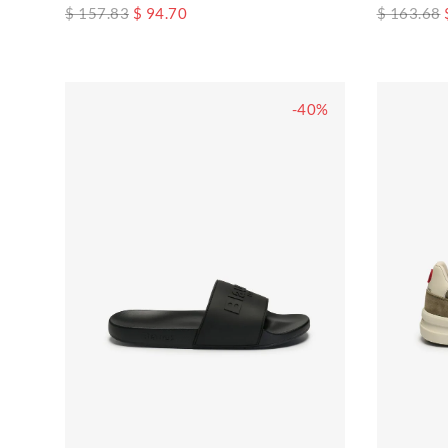
$ 157.83
$ 94.70
$ 163.68
-40%