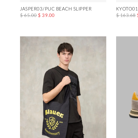
JASPER03/PUC BEACH SLIPPER
KYOTO01
$ 65.00
$ 39.00
$ 163.68