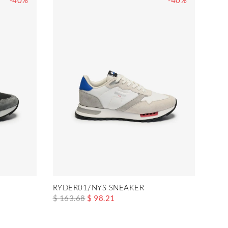
-40%
-40%
RYDER01/NYS SNEAKER
$ 163.68
$ 98.21