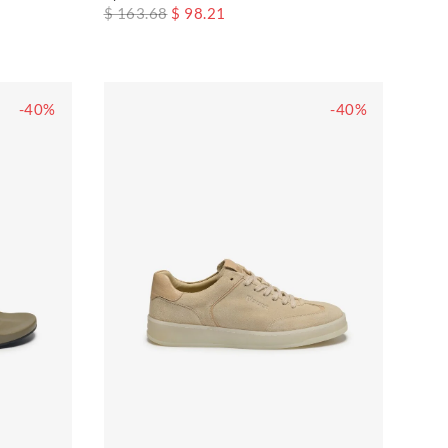
$ 163.68
$ 98.21
-40%
-40%