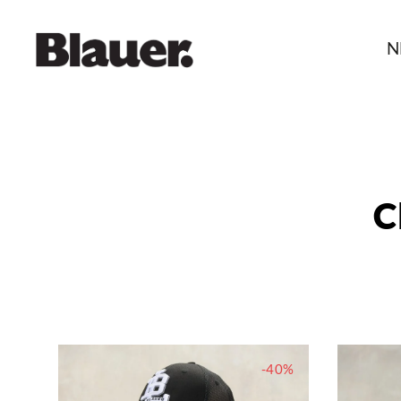
N
C
-40%