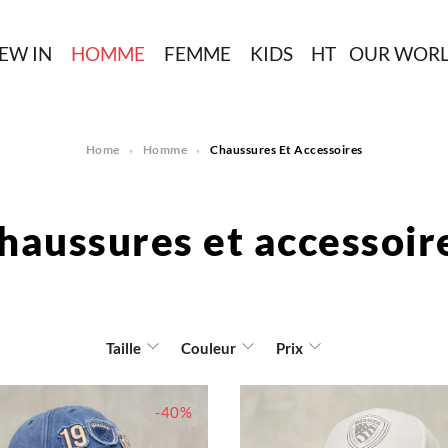
EW IN
HOMME
FEMME
KIDS
HT
OUR WOR
Home
Homme
Chaussures Et Accessoires
haussures et accessoir
Taille
Couleur
Prix
-40%