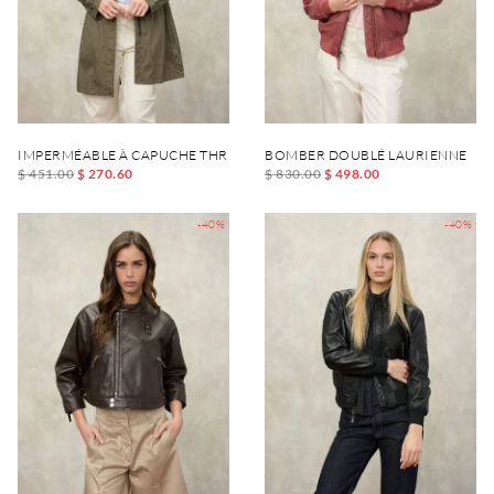
IMPERMÉABLE À CAPUCHE THRUSH
BOMBER DOUBLÉ LAURIENNE
$ 451.00
$ 270.60
$ 830.00
$ 498.00
-40%
-40%