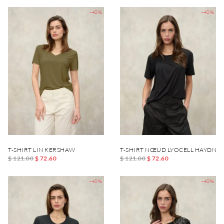
-40%
-40%
T-SHIRT LIN KERSHAW
T-SHIRT NŒUD LYOCELL HAYDN
$ 121.00
$ 72.60
$ 121.00
$ 72.60
-40%
-40%