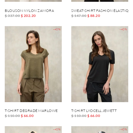
BLOUSON NYLON ZAMORA
SWEAT-SHIRT FASHION ÉLASTIQU
$ 337.00
$ 202.20
$ 147.00
$ 88.20
-40%
-40%
T-SHIRT DÉGRADÉ MARLOWE
T-SHIRT LYOCELL JEWETT
$ 110.00
$ 66.00
$ 110.00
$ 66.00
-40%
-40%