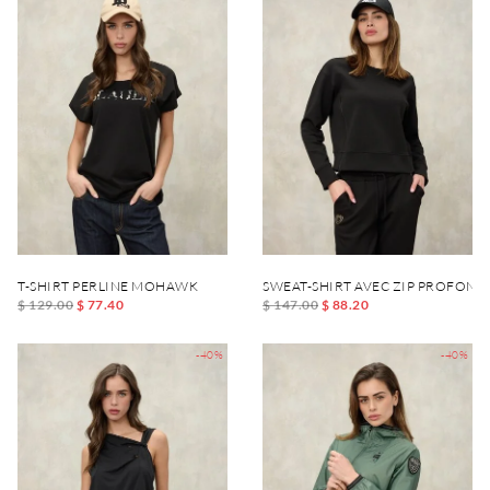
T-SHIRT PERLINE MOHAWK
SWEAT-SHIRT AVEC ZIP PROFOND
$ 129.00
$ 77.40
$ 147.00
$ 88.20
-40%
-40%