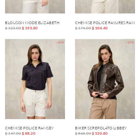
BLOUSON MODE ELIZABETH
CHEMISE POLICE RAYURES RAMSE
$ 323.00
$ 193.80
$ 174.00
$ 104.40
-40%
-40%
CHEMISE POLICE RAMSEY
BIKER SCREPOLATO LIBBEY
$ 147.00
$ 88.20
$ 868.00
$ 520.80