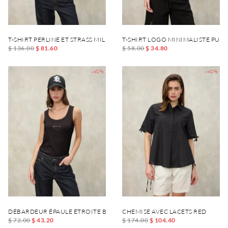
T-SHIRT PERLINE ET STRASS MILLET
T-SHIRT LOGO MINIMALISTE PUMP
$ 136.00
$ 81.60
$ 58.00
$ 34.80
-40%
-40%
DÉBARDEUR ÉPAULE ÉTROITE BLAGDEN
CHEMISE AVEC LACETS RED
$ 72.00
$ 43.20
$ 174.00
$ 104.40