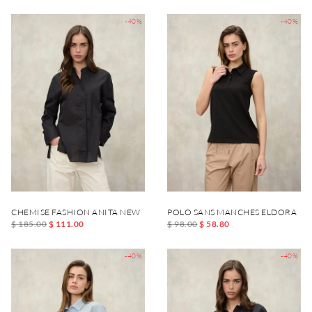
-40%
-40%
CHEMISE FASHION ANITA NEW
POLO SANS MANCHES ELDORA
$ 185.00
$ 111.00
$ 98.00
$ 58.80
-40%
-40%