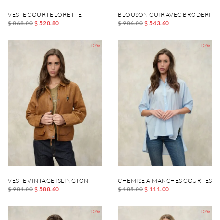
VESTE COURTE LORETTE
BLOUSON CUIR AVEC BRODERIE 
$ 868.00
$ 520.80
$ 906.00
$ 543.60
-40%
-40%
VESTE VINTAGE ISLINGTON
CHEMISE À MANCHES COURTES TR
$ 981.00
$ 588.60
$ 185.00
$ 111.00
-40%
-40%