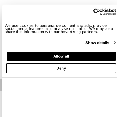
Taille
S
M
L
XL
2XL
3XL
We use cookies to personalise content and ads, provide
social media features, and analyse our traffic. We may also
share this information with our advertising partners.
Disponibilité:
Le dernier
-Le mannequin mesure 188 cm, fait 95 cm de tour de poitrine et porte une taille
Show details
L
Regular fit
Allow all
AJOUTER AU PANIER
Deny
Free standard shipping on orders over € 350
Home
Homme
Description
Sweat-shirt avec capuche fixe en coton mélangé avec détails en
nylon qui rendent le vêtement plus technique. Décors en