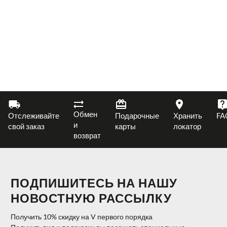
Обмен
Отслеживайте
Подарочные
Хранить
FA
и
свой заказ
карты
локатор
возврат
ПОДПИШИТЕСЬ НА НАШУ
НОВОСТНУЮ РАССЫЛКУ
Получить 10% скидку на V первого порядка