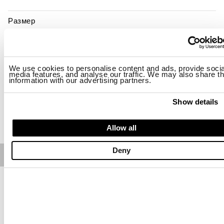
Размер
S
M
L
XL
2XL
3XL
Наличие:
последний
We use cookies to personalise content and ads, provide socia
media features, and analyse our traffic. We may also share th
-Рост модели 188 см, объем груди 95 см. На модели размер L
information with our advertising partners.
Regular fit
Show details
ДОБАВИТЬ В КОРЗИНУ
Allow all
Deny
Free standard shipping on orders over € 350
Home
МУЖЧИНА
Описание
Толстовка с несъемным капюшоном из хлопковой смеси с
нейлоновыми элементами, которые придают предмету
одежды более техничный вид. Контрастные декоративные