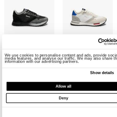
RYDER01/SHA SNEAKER
RYDER01/NYS SNEAKER
We use cookies to personalise content and ads, provide socia
$ 163.68
$ 98.21
$ 163.68
$ 98.21
media features, and analyse our traffic. We may also share th
information with our advertising partners.
-40%
-40%
Show details
Allow all
Deny