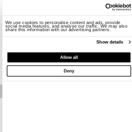
Taille
XS
S
M
L
XL
2XL
We use cookies to personalise content and ads, provide
social media features, and analyse our traffic. We may also
share this information with our advertising partners.
Disponibilité:
Le dernier
-Le mannequin mesure 174 cm, fait 83 cm de tour de poitrine et porte une taille
Show details
S
Regular fit
Allow all
AJOUTER AU PANIER
Deny
Free standard shipping on orders over € 350
Home
Femme
Description
Polo au design droit et court, légèrement élastiqué en tissu
frais, respirant et léger.
• Col classique