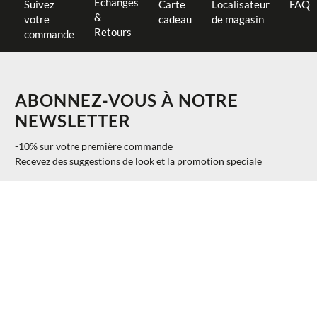
Échanges
Suivez
Carte
Localisateur
FAQ
&
votre
cadeau
de magasin
Retours
commande
ABONNEZ-VOUS À NOTRE
NEWSLETTER
-10% sur votre première commande
Recevez des suggestions de look et la promotion speciale
$ 171.00
AJOUTER AU PANIER
S
40%
$ 102.60
S'INSCRIRE
INFORMATION