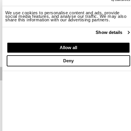
Taille
We use cookies to personalise content and ads, provide
social media features, and analyse our traffic. We may also
S
M
L
XL
2XL
3XL
share this information with our advertising partners.
Disponibilité:
Faible
Show details
Allow all
AJOUTER AU PANIER
Deny
Free standard shipping on orders over € 350
Home
Homme
Description
T-shirt en lin avec effet flammé teint en pièce. Tissu aux nuances
uniques, frais, respirant et légèrement transparent.
• Col ras du cou
• Manches courtes
• Écusson sur la manche
Les delais de livraison