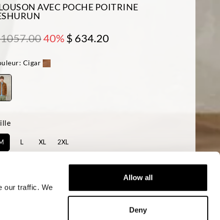
LOUSON AVEC POCHE POITRINE
ESHURUN
 1057.00
40%
$ 634.20
uleur:
Cigar
ille
M
L
XL
2XL
sponibilité:
Faible
Allow all
 our traffic. We
AJOUTER AU PANIER
Deny