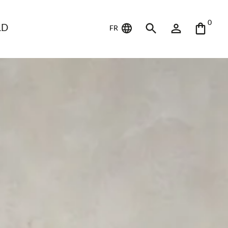
0
LD
FR