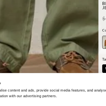
B
J
$
Co
Ta
Di
s
ise content and ads, provide social media features, and analyse
ation with our advertising partners.