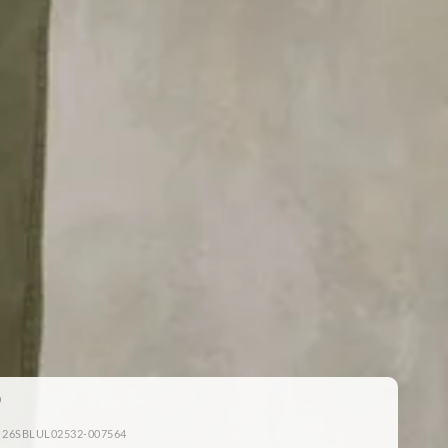
: 26SBLUL02532-007564