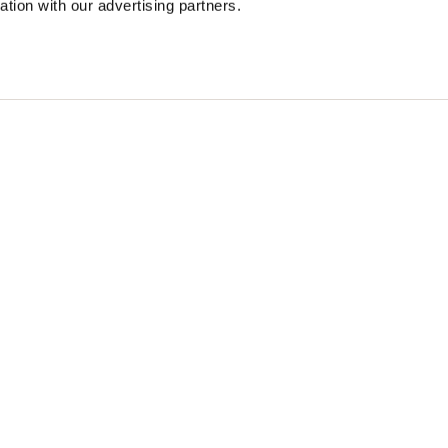
ation with our advertising partners.
S MICRO RIP NANCIA
$ 299.00
40%
$ 179.40
S
Free standard shipping on orders over € 350
Home
Femme
Description
Blouson sans manc
durable, piqué à 
valeur la silhouet
• Col montant
• Doublure en co
• Fermeture à zip
• Matelassé ouat
• Poches avec fer
• Poches intérieu
• Passant avec lo