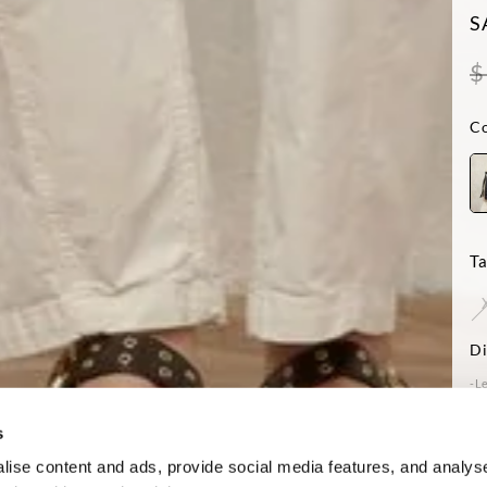
S
$
Co
Ta
Di
-Le
tai
Reg
s
ise content and ads, provide social media features, and analyse