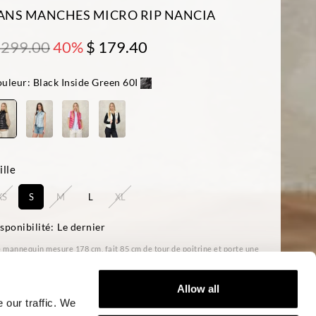
ANS MANCHES MICRO RIP NANCIA
 299.00
40%
$ 179.40
uleur:
Black Inside Green 60I
ille
XS
S
M
L
XL
sponibilité:
Le dernier
 mannequin mesure 178 cm, fait 85 cm de tour de poitrine et porte une
lle S
ular fit
Allow all
 our traffic. We
AJOUTER AU PANIER