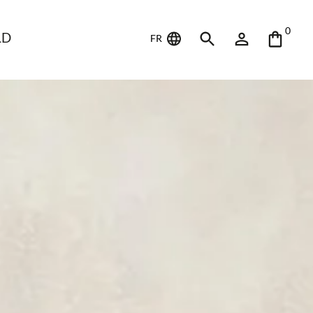
0
LD
FR