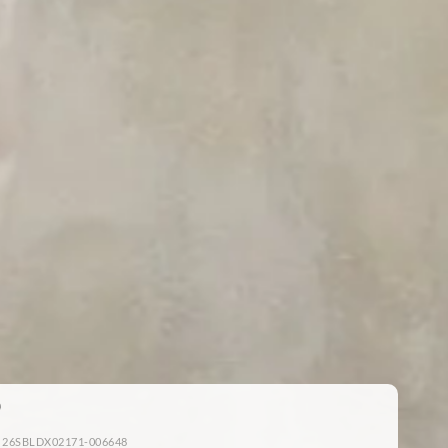
: 26SBLDX02171-006648