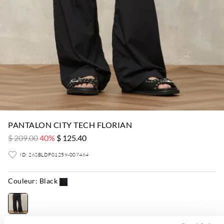
PANTALON CITY TECH FLORIAN
$ 209.00
40%
$ 125.40
ID: 26SBLDP01259-007464
Couleur:
Black