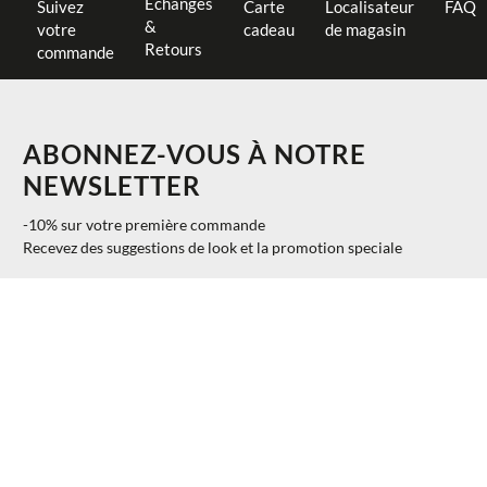
Échanges
Suivez
Carte
Localisateur
FAQ
&
votre
cadeau
de magasin
Retours
commande
ABONNEZ-VOUS À NOTRE
NEWSLETTER
-10% sur votre première commande
Recevez des suggestions de look et la promotion speciale
$ 110.00
AJOUTER AU PANIER
XS
40%
$ 66.00
S'INSCRIRE
INFORMATION