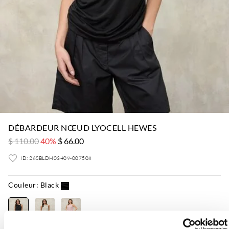
DÉBARDEUR NŒUD LYOCELL HEWES
$ 110.00
40%
$ 66.00
ID: 26SBLDH03409-007508
Couleur:
Black