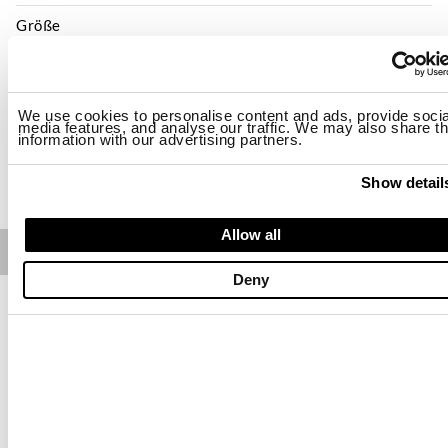
Größe
XS
S
M
L
XL
2XL
Verfügbarkeit:
Letzter
We use cookies to personalise content and ads, provide socia
media features, and analyse our traffic. We may also share th
information with our advertising partners.
KAUFEN
Show detail
Allow all
Free standard shipping on orders over € 350
Deny
Home
Damen
Beschreibung
Trägerlose Bluse mit diagonaler Ausschnittform. Bluse aus
Lyocell mit Knoten auf der linken Brust und weichem
Kräuseleffekt an den Seiten. Stoff mit flammierter Bindung,
leicht und frisch.
• Ohne Ärmel
• Bedrucktes Etikett an der Seite