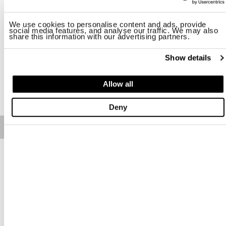
Taille
We use cookies to personalise content and ads, provide
social media features, and analyse our traffic. We may also
S
M
L
XL
2XL
3XL
share this information with our advertising partners.
Disponibilité:
Faible
Show details
AJOUTER AU PANIER
Allow all
Deny
Free standard shipping on orders over € 350
Home
Homme
Description
Maille dégagée sur le devant avec boutons de fermeture. Tissu
teint en pièce avec effets dégradés qui donnent de l'unicité au
vêtement.
• Côte sur le col
• Manches courtes
• Étiquette avec écusson sur le bas