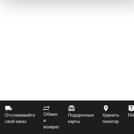
Обмен
Отслеживайте
Подарочные
Хранить
FA
и
свой заказ
карты
локатор
возврат