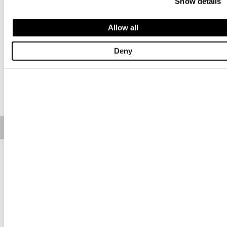
Show details
Размер
Allow all
UNI
Deny
Наличие:
Низкое
ДОБАВИТЬ В КОРЗИНУ
Free standard shipping on orders over € 350
Home
ЖЕНЩИНЫ
Обувь И Аксессуары
Описание
Элегантный портмоне Blauer из искусственной кожи (PU).
Имеет несколько отделений для кредитных карт и удобное
верхнее отделение на застёжке-молнии для монет. Дизайн
украшен металлическим золотистым логотипом и
деталями в виде щитка на застежке с кнопкой, идеально
сочетая компактность и изысканный стиль. РАЗМЕР 8 x 12