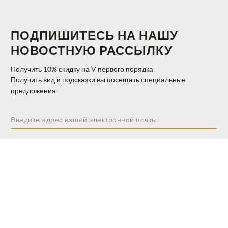
ПОДПИШИТЕСЬ НА НАШУ
НОВОСТНУЮ РАССЫЛКУ
Получить 10% скидку на V первого порядка
Получить вид и подсказки вы посещать специальные
предложения
ПОДПИСАТЬСЯ
$ 69.00
ДОБАВИТЬ В КОРЗИНУ
UNI
40%
$ 41.40
ИНФОРМАЦИЯ О МАГАЗИНЕ
ПОМОЩЬ И КОНТАКТЫ
DISCOVER