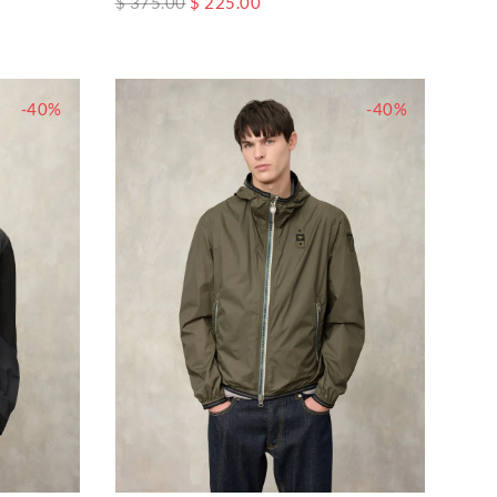
$ 375.00
$ 225.00
-40%
-40%