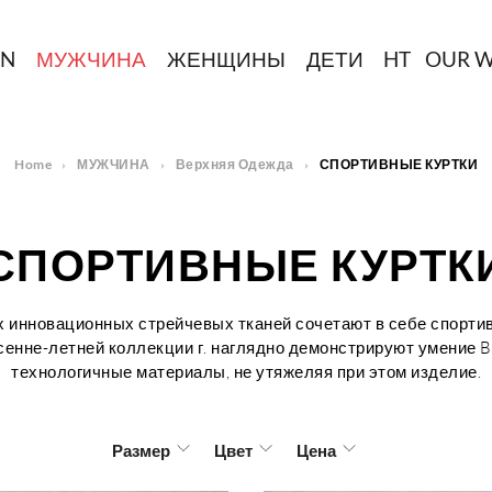
IN
МУЖЧИНА
ЖЕНЩИНЫ
ДЕТИ
HT
OUR 
Home
МУЖЧИНА
Верхняя Одежда
СПОРТИВНЫЕ КУРТКИ
СПОРТИВНЫЕ КУРТК
х инновационных стрейчевых тканей сочетают в себе спорти
есенне-летней коллекции г. наглядно демонстрируют умение B
технологичные материалы, не утяжеляя при этом изделие.
Размер
Цвет
Цена