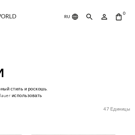
0
WORLD
RU
И
вный стиль и роскошь.
lauer использовать
47
Единицы