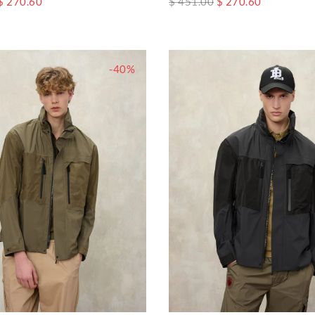
$ 270.60
$ 451.00
$ 270.60
-40%