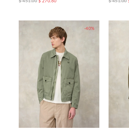
$ 451.00
$ 270.60
$ 451.00
-40%