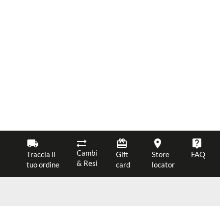
Cambi
Traccia il
Gift
Store
FAQ
& Resi
tuo ordine
card
locator
JOIN OUR NEWSLETTER
$ 69.00
ACQUISTA