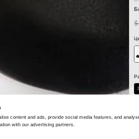
Б
$
Цв
Р
Н
s
ise content and ads, provide social media features, and analyse
ation with our advertising partners.