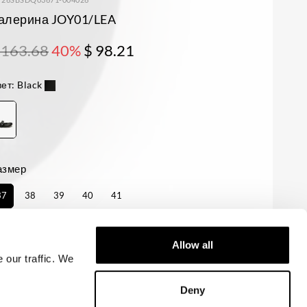
алерина JOY01/LEA
 163.68
40%
$ 98.21
ет:
Black
азмер
37
38
39
40
41
аличие:
последний
Allow all
 our traffic. We
ДОБАВИТЬ В КОРЗИНУ
Deny