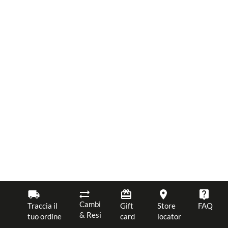
Cambi
Traccia il
Gift
Store
FAQ
& Resi
tuo ordine
card
locator