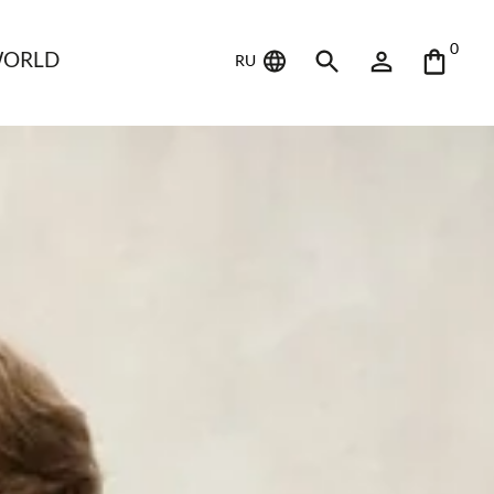
0
WORLD
RU