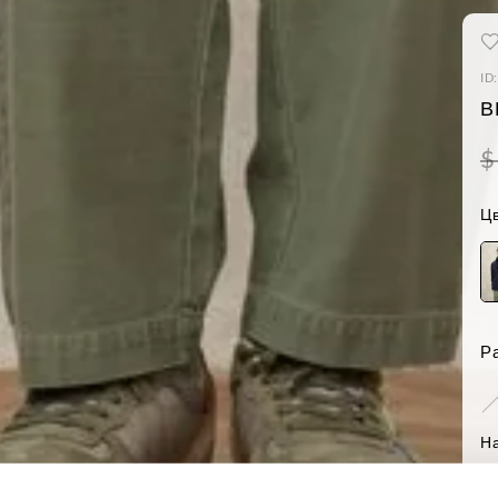
ID
В
$
Цв
Р
Н
-Р
Reg