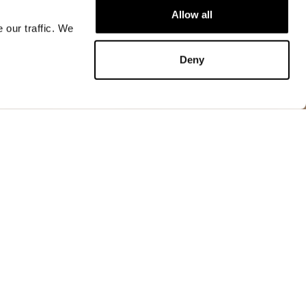
Allow all
 our traffic. We
ДОБАВИТЬ В КОРЗИНУ
Deny
M
ДОБАВИТЬ В КОРЗИНУ
уртка — легкая, но прочная. Необходимый
 в мужском гардеробе, идеален для прохладных
ров.
йлона, скрытый в воротнике
оматическими кнопками
на спереди