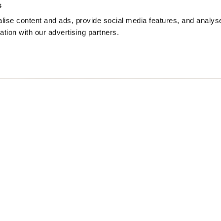
s
ise content and ads, provide social media features, and analyse
ation with our advertising partners.
НАЯ КУРТКА WHIPPLE
$ 451.00
40%
$ 270.60
Free standard shipping on orders over € 350
Home
МУЖЧИНА
Описание
Ветрозащитная к
предмет одежды
и ветреных вече
• Капюшон из не
• Молния с авт
• Четыре карма