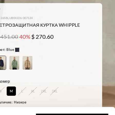
: 26SBLUB04226-007124
ЕТРОЗАЩИТНАЯ КУРТКА WHIPPLE
 451.00
40%
$ 270.60
ет:
Blue
азмер
S
M
L
XL
2XL
3XL
аличие:
Низкое
ост модели 188 см, объем груди 95 см. На модели размер L
ular fit