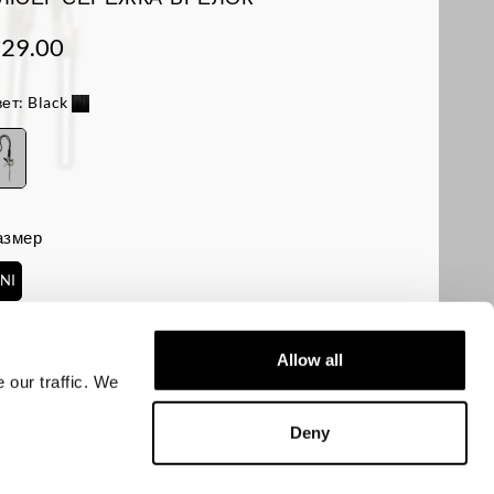
 29.00
ет:
Black
азмер
NI
аличие:
Хорошее
Allow all
 our traffic. We
ДОБАВИТЬ В КОРЗИНУ
Deny