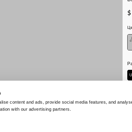
$
Цв
Р
U
Н
s
ise content and ads, provide social media features, and analyse
ation with our advertising partners.