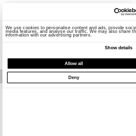
Размер
30
We use cookies to personalise content and ads, provide socia
media features, and analyse our traffic. We may also share th
Наличие:
Низкое
information with our advertising partners.
Show details
ДОБАВИТЬ В КОРЗИНУ
Allow all
Free standard shipping on orders over € 350
Deny
Home
МУЖЧИНА
Описание
Брюки из денима слегка эластичные с 5 карманами и
контрастной строчкой.
• Передняя застежка с кнопками-заклепками
• Прохватки в талии
• Два кармана спереди и кармашек
• Карманы сзади, один из которых с кольцами
• Фирменный флажок на правом кармашке