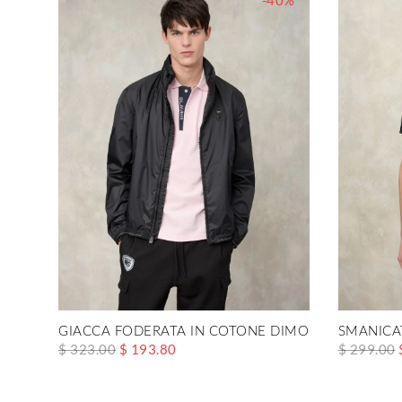
-40%
GIACCA FODERATA IN COTONE DIMOCK
SMANICA
$ 323.00
$ 193.80
$ 299.00