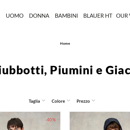
N
UOMO
DONNA
BAMBINI
BLAUER HT
OUR
Home
Giubbotti, Piumini e Gi
Taglia
Colore
Prezzo
-40%