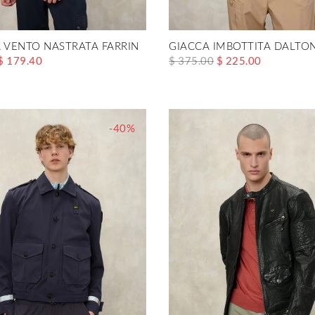
A VENTO NASTRATA FARRIN
GIACCA IMBOTTITA DALTO
$ 179.40
$ 375.00
$ 225.00
-40%