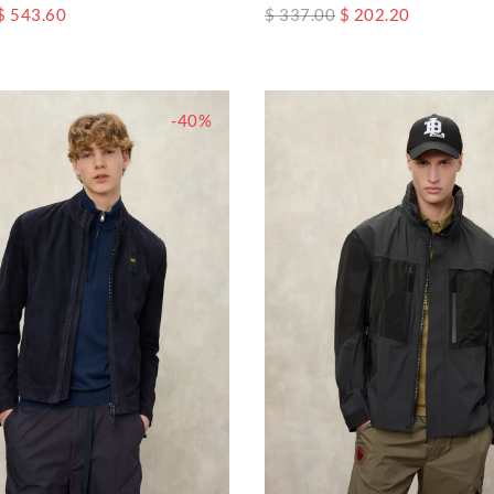
$ 543.60
$ 337.00
$ 202.20
-40%