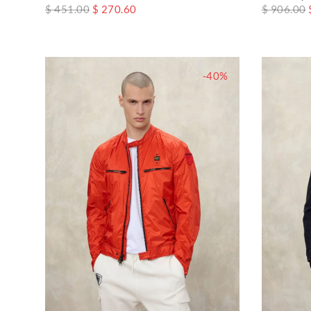
$ 451.00
$ 270.60
$ 906.00
-40%