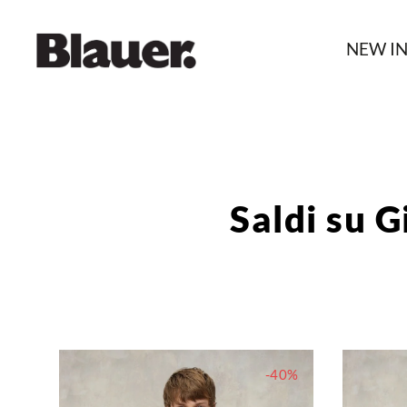
NEW I
Saldi su 
-40%