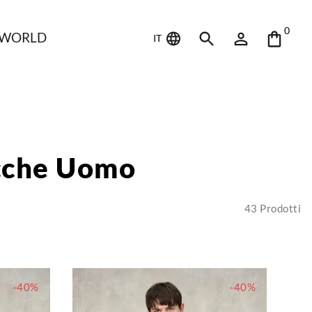
0
 WORLD
IT
acche Uomo
43
Prodotti
-40%
-40%