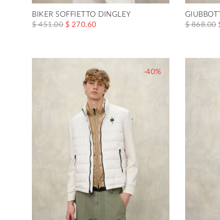
BIKER SOFFIETTO DINGLEY
GIUBBOT
$ 451.00
$ 270.60
$ 868.00
-40%