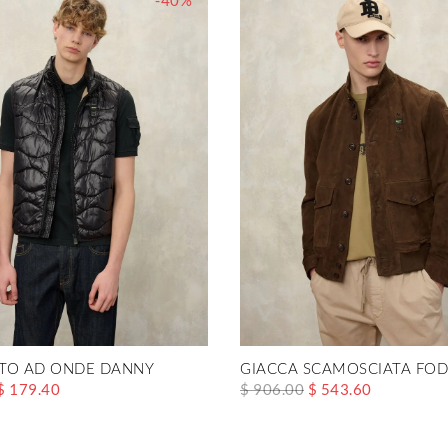
-40%
TO AD ONDE DANNY
GIACCA SCAMOSCIATA FOD
$ 179.40
$ 906.00
$ 543.60