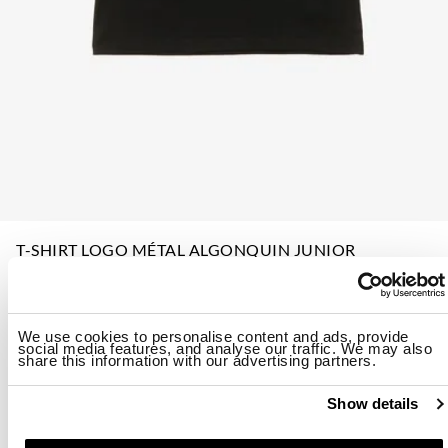
T-SHIRT LOGO MÉTAL ALGONQUIN JUNIOR
$ 49.00
40%
$ 29.40
A partir de
ID: 26SBLGH02501-007558
We use cookies to personalise content and ads, provide
social media features, and analyse our traffic. We may also
share this information with our advertising partners.
Couleur:
Black
Show details