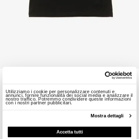
T-SHIRT LOGO METAL ALGONQUIN JUNIOR
$ 49.00
40%
$ 29.40
A partire da
Utilizziamo i cookie per personalizzare contenuti e
annunci, fornire funzionalità dei social media e analizzare il
ID: 26SBLGH02501-007558
nostro traffico. Potremmo condividere queste informazioni
con i nostri partner pubblicitari.
Colore:
Nero
Mostra dettagli
Accetta tutti