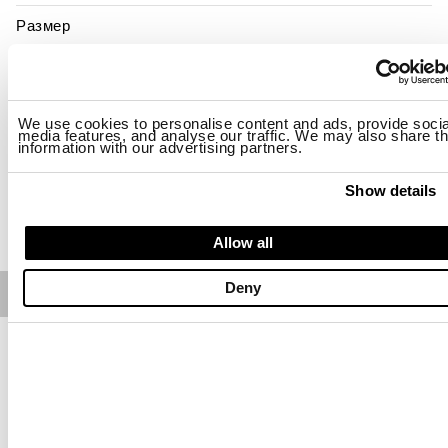
Размер
S
M
L
XL
2XL
Наличие:
последний
We use cookies to personalise content and ads, provide socia
media features, and analyse our traffic. We may also share th
-Рост модели 178 см, объем груди 85 см. На модели размер S
information with our advertising partners.
Regular fit
Show details
ДОБАВИТЬ В КОРЗИНУ
Allow all
Deny
Free standard shipping on orders over € 350
Home
ЖЕНЩИНЫ
Верхняя Одежда
Описание
Короткий пуховик с круглым вырезом горловины и
горизонтальной стеганой прострочкой. Жакет украшен
плиссированной лентой, придающей предмету одежды
классический и изысканный стиль.