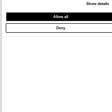
Show details
Allow all
Deny
ТОЛСТОВКА С НЕСЪЕМНЫМ КАПЮШОНОМ FAYETTE
ПЕЧАТНАЯ ТОЛСТОВКА CLEAVES
$ 159.00
$ 95.40
$ 223.00
$ 133.80
-40%
-40%