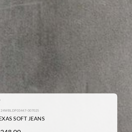
: 24WBLDP03447-007025
EXAS SOFT JEANS
 248.00