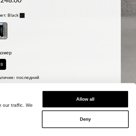
ет:
Black
азмер
28
аличие:
последний
ост модели 179 см,объем бедер 89 см. На модели размер 28
gular
Allow all
 our traffic. We
ДОБАВИТЬ В КОРЗИНУ
Deny