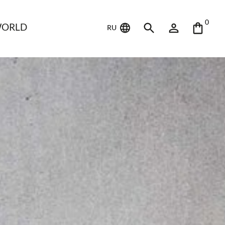
0
WORLD
RU