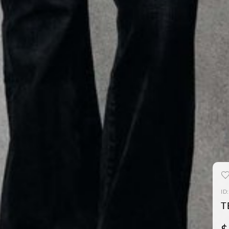
ID
T
$