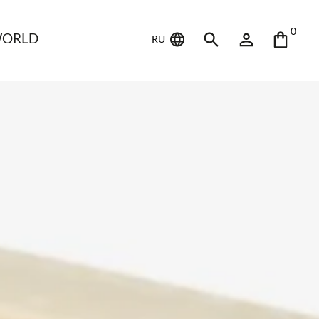
0
WORLD
RU