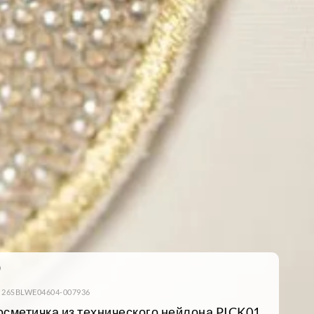
: 26SBLWE04604-007936
осметичка из технического нейлона PICK01