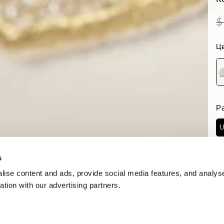
$
Цв
Р
U
Н
s
ise content and ads, provide social media features, and analyse
ation with our advertising partners.