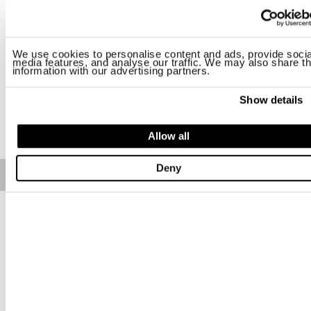
Размер
UNI
We use cookies to personalise content and ads, provide socia
media features, and analyse our traffic. We may also share th
information with our advertising partners.
Наличие:
Хорошее
Show details
ДОБАВИТЬ В КОРЗИНУ
Allow all
Deny
Free standard shipping on orders over € 350
Home
МУЖЧИНА
Описание
Бейсбольная кепка с контрастной вышивкой спереди.
Вышитая надпись также на задней части.
• Жесткий козырек слегка моделируемый
• Регулируемая застежка с регулируемой пряжкой
сроки доставки