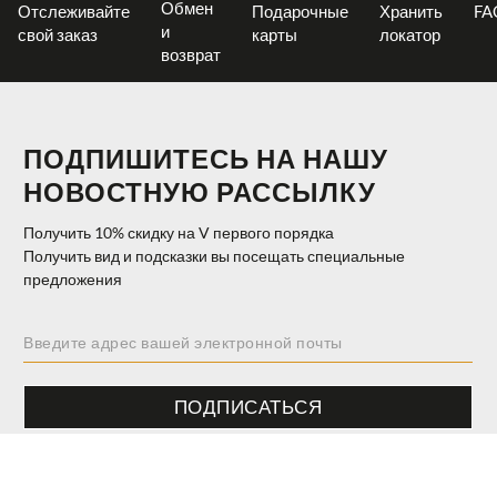
Обмен
Отслеживайте
Подарочные
Хранить
FA
и
свой заказ
карты
локатор
возврат
ПОДПИШИТЕСЬ НА НАШУ
НОВОСТНУЮ РАССЫЛКУ
Получить 10% скидку на V первого порядка
Получить вид и подсказки вы посещать специальные
предложения
ПОДПИСАТЬСЯ
$ 74.00
ДОБАВИТЬ В КОРЗИНУ
UNI
40%
$ 44.40