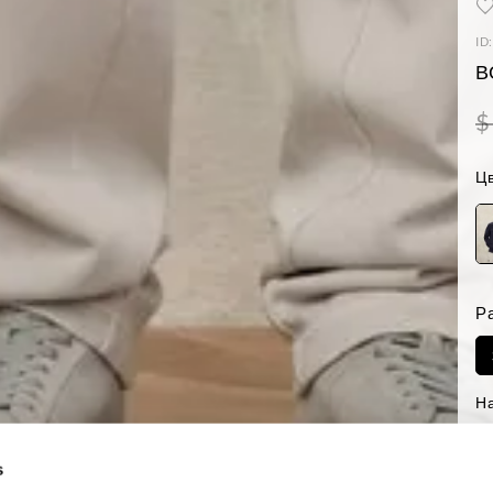
ID
В
$
Цв
Р
Н
-Р
Reg
s