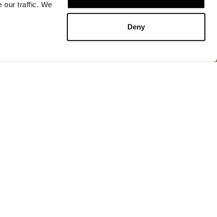
 our traffic. We
ДОБАВИТЬ В КОРЗИНУ
Deny
S
ДОБАВИТЬ В КОРЗИНУ
мая и ветрозащитная куртка в полицейском
щими деталями. Классический стиль с военным
смысленный в городском ключе.
шечный воротник с лацканами
ипованные кнопки
них кармана с клапанами
мя кнопками
х кармана на липучке