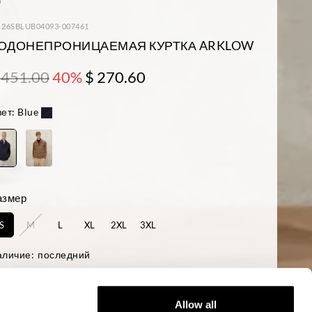
: 26SBLUB04093-007461
ОДОНЕПРОНИЦАЕМАЯ КУРТКА ARKLOW
 451.00
40%
$ 270.60
ет:
Blue
азмер
S
M
L
XL
2XL
3XL
аличие:
последний
ост модели 188 см, объем груди 95 см. На модели размер L
ular fit
Allow all