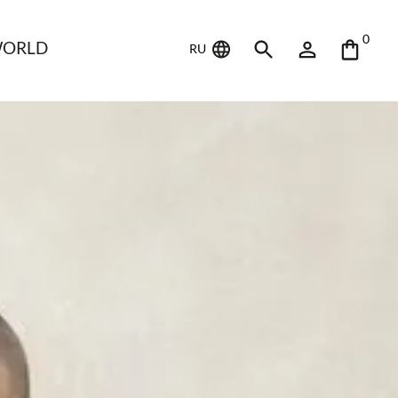
0
WORLD
RU