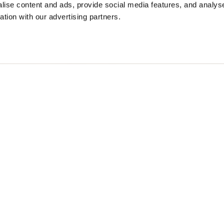
ise content and ads, provide social media features, and analyse
ation with our advertising partners.
ИЦАЕМАЯ КУРТКА ARKLOW
$ 451.00
40%
$ 270.60
Free standard shipping on orders over € 350
Home
МУЖЧИНА
Описание
Водонепроницае
стиле с отражаю
акцентом, перео
• Двойной руба
• Застежка на ш
• Четыре перед
• Манжета с тре
• Два внутренни