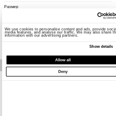
Размер
S
XL
2XL
Наличие:
последний
We use cookies to personalise content and ads, provide socia
media features, and analyse our traffic. We may also share th
information with our advertising partners.
ДОБАВИТЬ В КОРЗИНУ
Show details
Allow all
Free standard shipping on orders over € 350
Deny
Home
МУЖЧИНА
Описание
Ветровка из нейлона с мягкой поверхностью, без
подкладки, с несъемным капюшоном. Предмет одежды,
предназначенный для прохладных вечеров и загородных
прогулок.
• Двухцветная молния
• Защита бегунка молнии на воротнике
• Карманы на двухцветной молнии