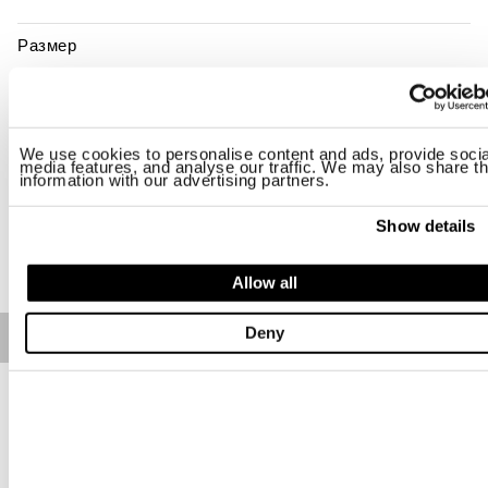
Размер
S
M
L
XL
2XL
3XL
Наличие:
последний
We use cookies to personalise content and ads, provide socia
media features, and analyse our traffic. We may also share th
-Рост модели 188 см, объем груди 95 см. На модели размер L
information with our advertising partners.
Regular fit
Show details
ДОБАВИТЬ В КОРЗИНУ
Allow all
Deny
Free standard shipping on orders over € 350
Home
МУЖЧИНА
Описание
Глянцевый пуховик с пуховым утеплителем и стёганой
прошивкой горизонтальными волнами. Пуховик с
несъемным капюшоном и нагрудным карманом,