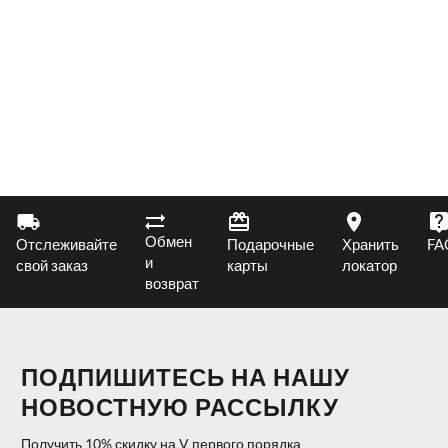
Обмен
Отслеживайте
Подарочные
Хранить
FA
и
свой заказ
карты
локатор
возврат
ПОДПИШИТЕСЬ НА НАШУ
НОВОСТНУЮ РАССЫЛКУ
Получить 10% скидку на V первого порядка