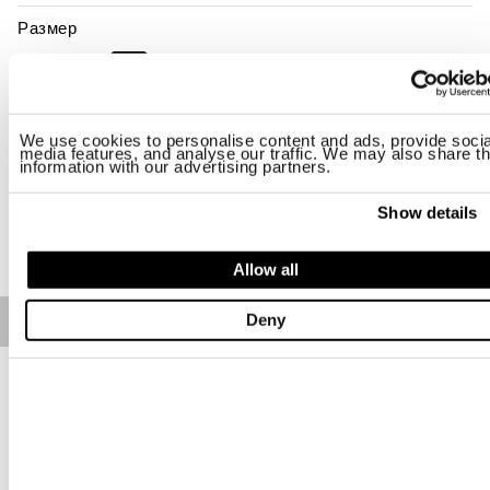
Размер
S
M
L
XL
2XL
3XL
Наличие:
Низкое
We use cookies to personalise content and ads, provide socia
media features, and analyse our traffic. We may also share th
-Рост модели 188 см, объем груди 95 см. На модели размер L
information with our advertising partners.
Regular fit
Show details
ДОБАВИТЬ В КОРЗИНУ
Allow all
Deny
Free standard shipping on orders over € 350
Home
МУЖЧИНА
Описание
Глянцевый пуховик с пуховым утеплителем и стёганой
прошивкой горизонтальными волнами. Пуховик с
нагрудным карманом, повышающим функциональность
этого культового предмета одежды линии.