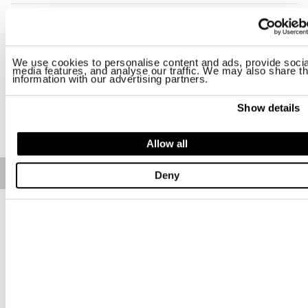
Размер
L
XL
2XL
We use cookies to personalise content and ads, provide socia
media features, and analyse our traffic. We may also share th
Наличие:
Низкое
information with our advertising partners.
Show details
ДОБАВИТЬ В КОРЗИНУ
Allow all
Free standard shipping on orders over € 350
Deny
Home
МУЖЧИНА
Описание
Поло из хлопкового пике гладкое и свежее. Внутренняя
лента в воротнике контрастного цвета.
• Классический воротник в рубчик
• Горловина с пуговицами
• Короткий рукав
• Разрезы по низу
• Логотипный щиток на груди