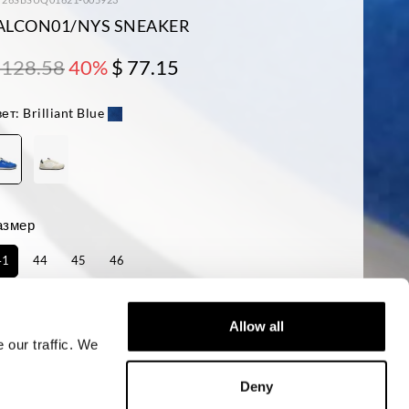
ALCON01/NYS SNEAKER
 128.58
40%
$ 77.15
ет:
Brilliant Blue
азмер
41
44
45
46
аличие:
последний
Allow all
 our traffic. We
ДОБАВИТЬ В КОРЗИНУ
Deny