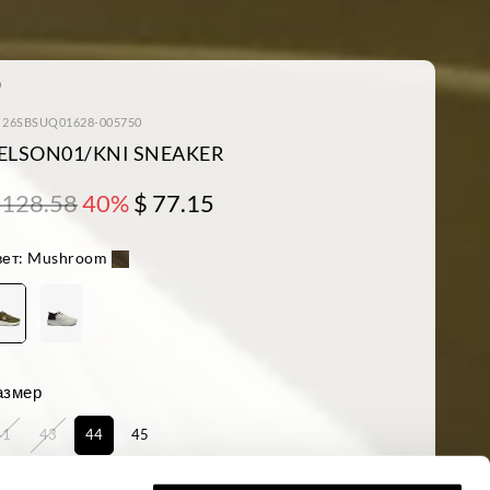
: 26SBSUQ01628-005750
ELSON01/KNI SNEAKER
 128.58
40%
$ 77.15
ет:
Mushroom
азмер
41
43
44
45
аличие:
последний