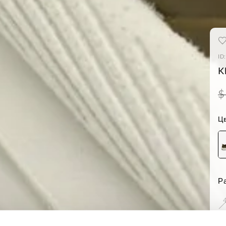
ID
K
$
Цв
Р
Н