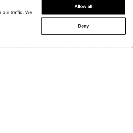
Allow all
 our traffic. We
ДОБАВИТЬ В КОРЗИНУ
Deny
ДОБАВИТЬ В КОРЗИНУ
Обувь И Аксессуары
ологией easy to wear на пятке, которая
ать обувь без развязывания, гарантируя
ативность. Разработана для обеспечения
комфорта при широкой посадке, оснащена
она с высокой амортизацией удара,
ехнологией беговых кроссовок высокой