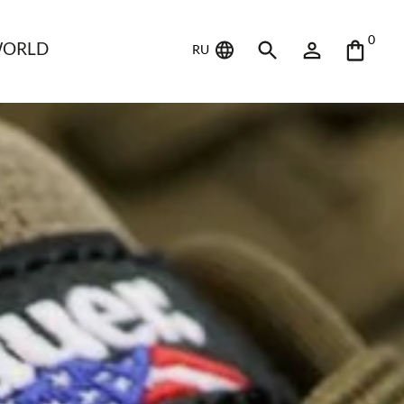
0
WORLD
RU