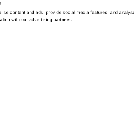
s
ise content and ads, provide social media features, and analyse
ation with our advertising partners.
NI SNEAKER
$ 128.58
40%
$ 77.15
44
Free standard shipping on orders over € 350
Home
МУЖЧИНА
Описание
Кроссовка с техн
позволяет надев
удобство и опер
стабильности и 
подошвой из фил
вдохновленной т